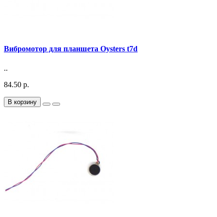
Вибромотор для планшета Oysters t7d
..
84.50 р.
В корзину