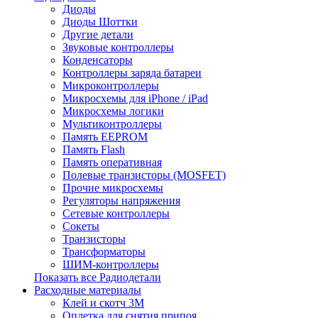
Диоды
Диоды Шоттки
Другие детали
Звуковые контроллеры
Конденсаторы
Контроллеры заряда батареи
Микроконтроллеры
Микросхемы для iPhone / iPad
Микросхемы логики
Мультиконтроллеры
Память EEPROM
Память Flash
Память оперативная
Полевые транзисторы (MOSFET)
Прочие микросхемы
Регуляторы напряжения
Сетевые контроллеры
Сокеты
Транзисторы
Трансформаторы
ШИМ-контроллеры
Показать все Радиодетали
Расходные материалы
Клей и скотч 3M
Оплетка для снятия припоя