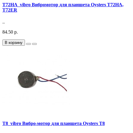
T72HA_vibro Вибромотор для планшета Oysters T72HA,
T72ER
..
84.50 р.
В корзину
T8_vibro Вибро-мотор для планшета Oysters T8