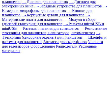
планшетов
- Дисплеи для планшетов
- Дисплеи для
электронных книг
- Зарядные устройства для планшетов
-
Камеры и микрофоны для планшетов
- Кнопки для
планшетов
- Корпусные детали для планшетов
-
Материнские платы для планшетов
- Модули в сборе
(дисплей+тачскрин) для планшетов
- Разъемы microUSB и
miniUSB
- Разъемы питания для планшетов
- Резистивные
тачскрины для планшетов, навигаторов, автомагнитол
-
Тачскрины (сенсорные экраны) для планшетов
- Шлейфы и
разъемы для планшетов
Запчасти для смартфонов
Запчасти
для телевизоров
Оборудование
Радиодетали
Расходные
материалы