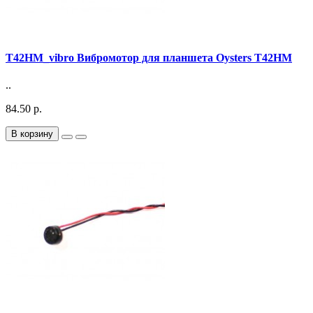
T42HM_vibro Вибромотор для планшета Oysters T42HM
..
84.50 р.
В корзину