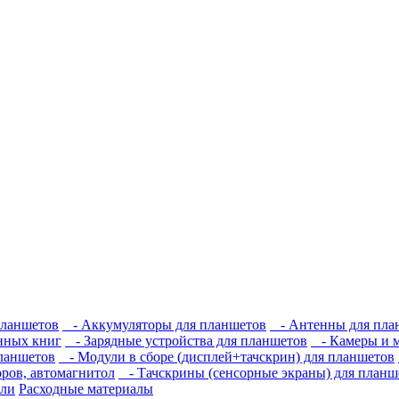
планшетов
- Аккумуляторы для планшетов
- Антенны для пла
нных книг
- Зарядные устройства для планшетов
- Камеры и м
ланшетов
- Модули в сборе (дисплей+тачскрин) для планшетов
ров, автомагнитол
- Тачскрины (сенсорные экраны) для планш
али
Расходные материалы