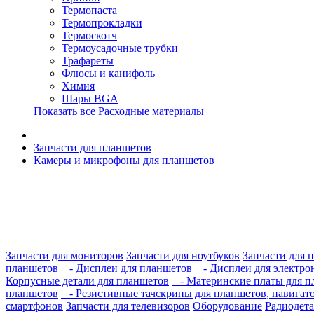
Термопаста
Термопрокладки
Термоскотч
Термоусадочные трубки
Трафареты
Флюсы и канифоль
Химия
Шары BGA
Показать все Расходные материалы
Запчасти для планшетов
Камеры и микрофоны для планшетов
Запчасти для мониторов
Запчасти для ноутбуков
Запчасти для 
планшетов
- Дисплеи для планшетов
- Дисплеи для электро
Корпусные детали для планшетов
- Материнские платы для п
планшетов
- Резистивные тачскрины для планшетов, навигато
смартфонов
Запчасти для телевизоров
Оборудование
Радиодет