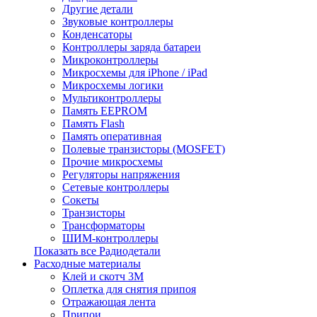
Другие детали
Звуковые контроллеры
Конденсаторы
Контроллеры заряда батареи
Микроконтроллеры
Микросхемы для iPhone / iPad
Микросхемы логики
Мультиконтроллеры
Память EEPROM
Память Flash
Память оперативная
Полевые транзисторы (MOSFET)
Прочие микросхемы
Регуляторы напряжения
Сетевые контроллеры
Сокеты
Транзисторы
Трансформаторы
ШИМ-контроллеры
Показать все Радиодетали
Расходные материалы
Клей и скотч 3M
Оплетка для снятия припоя
Отражающая лента
Припои