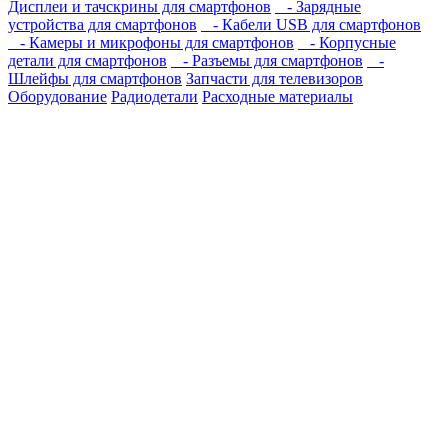
Дисплеи и тачскрины для смартфонов
- Зарядные
устройства для смартфонов
- Кабели USB для смартфонов
- Камеры и микрофоны для смартфонов
- Корпусные
детали для смартфонов
- Разъемы для смартфонов
-
Шлейфы для смартфонов
Запчасти для телевизоров
Оборудование
Радиодетали
Расходные материалы