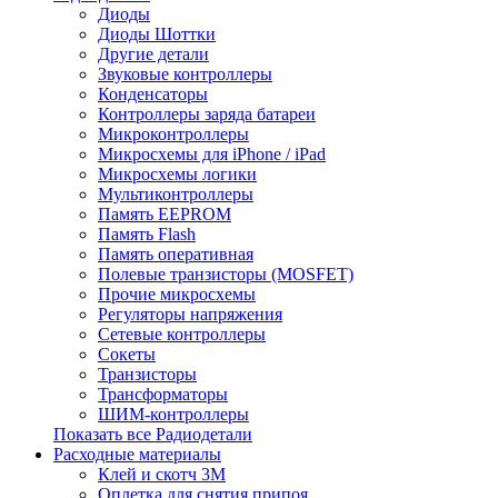
Диоды
Диоды Шоттки
Другие детали
Звуковые контроллеры
Конденсаторы
Контроллеры заряда батареи
Микроконтроллеры
Микросхемы для iPhone / iPad
Микросхемы логики
Мультиконтроллеры
Память EEPROM
Память Flash
Память оперативная
Полевые транзисторы (MOSFET)
Прочие микросхемы
Регуляторы напряжения
Сетевые контроллеры
Сокеты
Транзисторы
Трансформаторы
ШИМ-контроллеры
Показать все Радиодетали
Расходные материалы
Клей и скотч 3M
Оплетка для снятия припоя