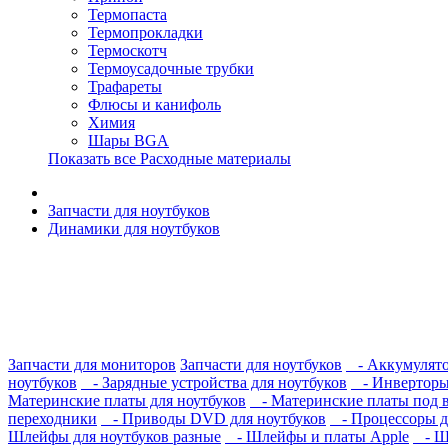
Термопаста
Термопрокладки
Термоскотч
Термоусадочные трубки
Трафареты
Флюсы и канифоль
Химия
Шары BGA
Показать все Расходные материалы
Запчасти для ноутбуков
Динамики для ноутбуков
Запчасти для мониторов
Запчасти для ноутбуков
- Аккумулято
ноутбуков
- Зарядные устройства для ноутбуков
- Инверторы 
Материнские платы для ноутбуков
- Материнские платы под 
переходники
- Приводы DVD для ноутбуков
- Процессоры д
Шлейфы для ноутбуков разные
- Шлейфы и платы Apple
- Шл