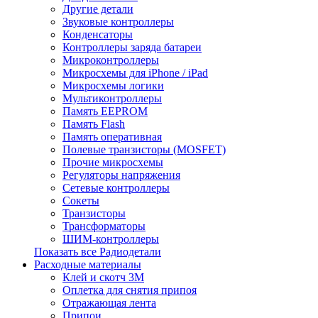
Другие детали
Звуковые контроллеры
Конденсаторы
Контроллеры заряда батареи
Микроконтроллеры
Микросхемы для iPhone / iPad
Микросхемы логики
Мультиконтроллеры
Память EEPROM
Память Flash
Память оперативная
Полевые транзисторы (MOSFET)
Прочие микросхемы
Регуляторы напряжения
Сетевые контроллеры
Сокеты
Транзисторы
Трансформаторы
ШИМ-контроллеры
Показать все Радиодетали
Расходные материалы
Клей и скотч 3M
Оплетка для снятия припоя
Отражающая лента
Припои