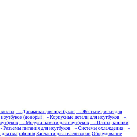
 мосты
- Динамики для ноутбуков
- Жесткие диски для
ноутбуков (доноры)
- Корпусные детали для ноутбуков
-
оутбуков
- Модули памяти для ноутбуков
- Платы, кнопки,
 Разъемы питания для ноутбуков
- Системы охлаждения
-
и для смартфонов
Запчасти для телевизоров
Оборудование