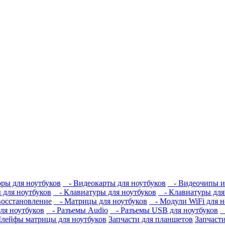
ры для ноутбуков
- Видеокарты для ноутбуков
- Видеочипы и
для ноутбуков
- Клавиатуры для ноутбуков
- Клавиатуры для 
восстановление
- Матрицы для ноутбуков
- Модули WiFi для н
ля ноутбуков
- Разъемы Audio
- Разъемы USB для ноутбуков
-
ейфы матрицы для ноутбуков
Запчасти для планшетов
Запчаст