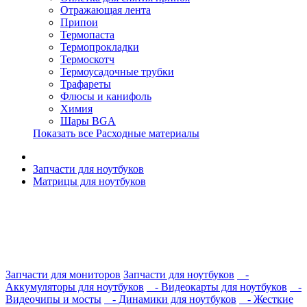
Отражающая лента
Припои
Термопаста
Термопрокладки
Термоскотч
Термоусадочные трубки
Трафареты
Флюсы и канифоль
Химия
Шары BGA
Показать все Расходные материалы
Запчасти для ноутбуков
Матрицы для ноутбуков
Запчасти для мониторов
Запчасти для ноутбуков
-
Аккумуляторы для ноутбуков
- Видеокарты для ноутбуков
-
Видеочипы и мосты
- Динамики для ноутбуков
- Жесткие