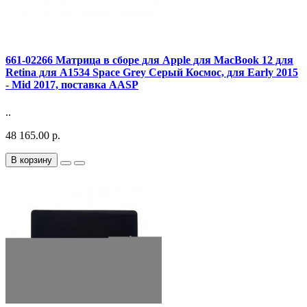
661-02266 Матрица в сборе для Apple для MacBook 12 для
Retina для A1534 Space Grey Серый Космос, для Early 2015
- Mid 2017, поставка AASP
..
48 165.00 р.
В корзину