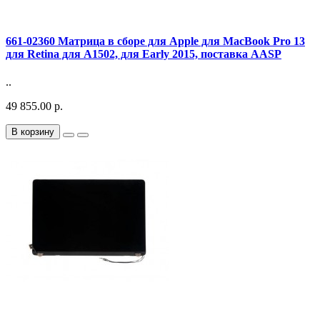
661-02360 Матрица в сборе для Apple для MacBook Pro 13
для Retina для A1502, для Early 2015, поставка AASP
..
49 855.00 р.
В корзину