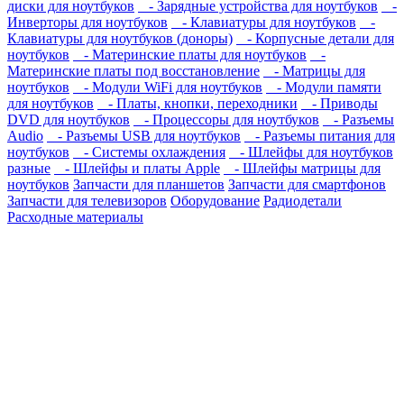
диски для ноутбуков
- Зарядные устройства для ноутбуков
-
Инверторы для ноутбуков
- Клавиатуры для ноутбуков
-
Клавиатуры для ноутбуков (доноры)
- Корпусные детали для
ноутбуков
- Материнские платы для ноутбуков
-
Материнские платы под восстановление
- Матрицы для
ноутбуков
- Модули WiFi для ноутбуков
- Модули памяти
для ноутбуков
- Платы, кнопки, переходники
- Приводы
DVD для ноутбуков
- Процессоры для ноутбуков
- Разъемы
Audio
- Разъемы USB для ноутбуков
- Разъемы питания для
ноутбуков
- Системы охлаждения
- Шлейфы для ноутбуков
разные
- Шлейфы и платы Apple
- Шлейфы матрицы для
ноутбуков
Запчасти для планшетов
Запчасти для смартфонов
Запчасти для телевизоров
Оборудование
Радиодетали
Расходные материалы