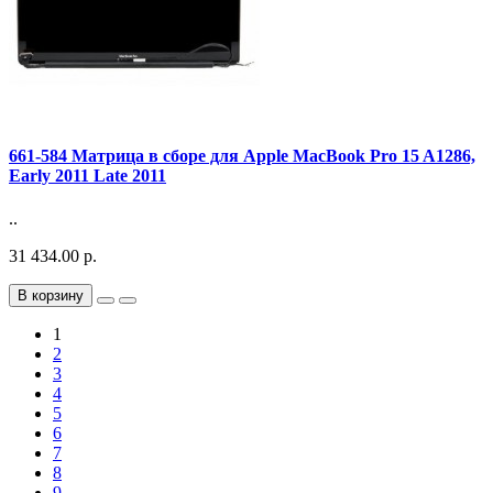
661-584 Матрица в сборе для Apple MacBook Pro 15 A1286,
Early 2011 Late 2011
..
31 434.00 р.
В корзину
1
2
3
4
5
6
7
8
9