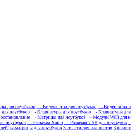
ры для ноутбуков
- Видеокарты для ноутбуков
- Видеочипы и
для ноутбуков
- Клавиатуры для ноутбуков
- Клавиатуры для 
восстановление
- Матрицы для ноутбуков
- Модули WiFi для н
ля ноутбуков
- Разъемы Audio
- Разъемы USB для ноутбуков
-
ейфы матрицы для ноутбуков
Запчасти для планшетов
Запчаст