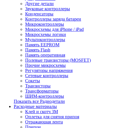
Другие детали
Звуковые контроллеры
Конденсаторы
Контроллеры заряда батареи
Микроконтроллеры
Микросхемы для iPhone / iPad
Микросхемы логики
Мультиконтроллеры
Память EEPROM
Память Flash
Память оперативная
Полевые транзисторы (MOSFET)
Прочие микросхемы
Регуляторы напряжения
Сетевые контроллеры
Сокеты
Транзисторы
Трансформаторы
ШИМ-контроллеры
Показать все Радиодетали
Расходные материалы
Клей и скотч 3M
Оплетка для снятия припоя
Отражающая лента
Припои