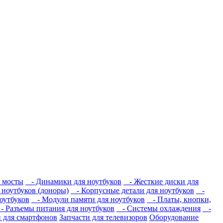
 мосты
- Динамики для ноутбуков
- Жесткие диски для
ноутбуков (доноры)
- Корпусные детали для ноутбуков
-
оутбуков
- Модули памяти для ноутбуков
- Платы, кнопки,
 Разъемы питания для ноутбуков
- Системы охлаждения
-
и для смартфонов
Запчасти для телевизоров
Оборудование