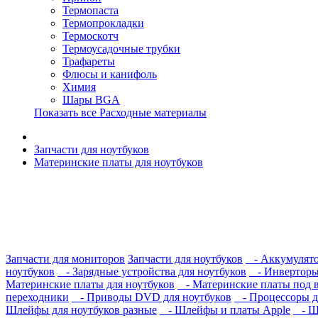
Термопаста
Термопрокладки
Термоскотч
Термоусадочные трубки
Трафареты
Флюсы и канифоль
Химия
Шары BGA
Показать все Расходные материалы
Запчасти для ноутбуков
Материнские платы для ноутбуков
Запчасти для мониторов
Запчасти для ноутбуков
- Аккумулято
ноутбуков
- Зарядные устройства для ноутбуков
- Инверторы 
Материнские платы для ноутбуков
- Материнские платы под 
переходники
- Приводы DVD для ноутбуков
- Процессоры д
Шлейфы для ноутбуков разные
- Шлейфы и платы Apple
- Шл