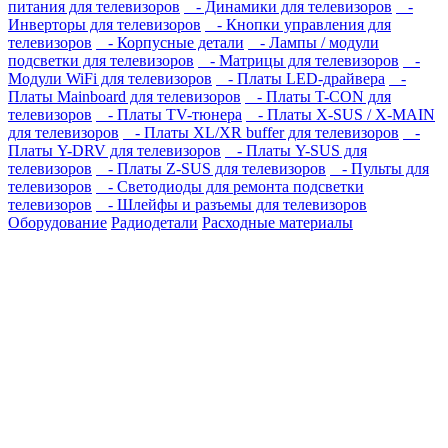
питания для телевизоров
- Динамики для телевизоров
-
Инверторы для телевизоров
- Кнопки управления для
телевизоров
- Корпусные детали
- Лампы / модули
подсветки для телевизоров
- Матрицы для телевизоров
-
Модули WiFi для телевизоров
- Платы LED-драйвера
-
Платы Mainboard для телевизоров
- Платы T-CON для
телевизоров
- Платы TV-тюнера
- Платы X-SUS / X-MAIN
для телевизоров
- Платы XL/XR buffer для телевизоров
-
Платы Y-DRV для телевизоров
- Платы Y-SUS для
телевизоров
- Платы Z-SUS для телевизоров
- Пульты для
телевизоров
- Светодиоды для ремонта подсветки
телевизоров
- Шлейфы и разъемы для телевизоров
Оборудование
Радиодетали
Расходные материалы