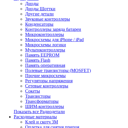
Диоды
Диоды Шоттки
Другие детали
Звуковые контроллеры
Конденсаторы
Контроллеры заряда батареи
Микроконтроллеры
Микросхемы для iPhone / iPad
Микросхемы логики
Мультиконтроллеры
Память EEPROM
Память Flash
Память оперативная
Полевые транзисторы (MOSFET)
Прочие микросхемы
Регуляторы напряжения
Сетевые контроллеры
Сокеты
Транзисторы
Трансформаторы
ШИМ-контроллеры
Показать все Радиодетали
Расходные материалы
Клей и скотч 3M
Оплетка для снятия припоя