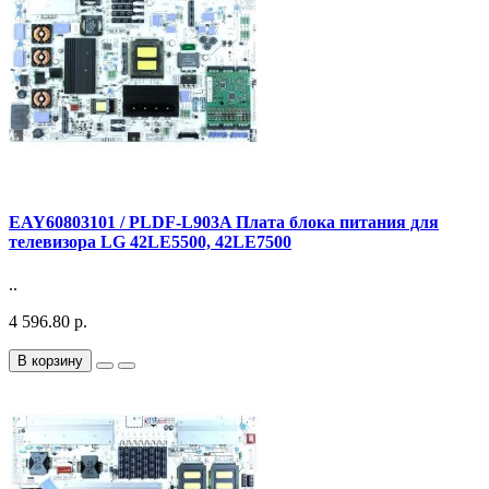
EAY60803101 / PLDF-L903A Плата блока питания для
телевизора LG 42LE5500, 42LE7500
..
4 596.80 р.
В корзину