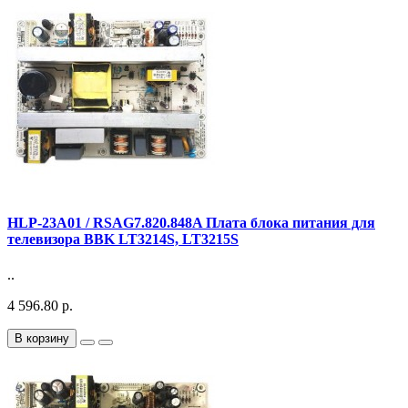
HLP-23A01 / RSAG7.820.848A Плата блока питания для
телевизора BBK LT3214S, LT3215S
..
4 596.80 р.
В корзину