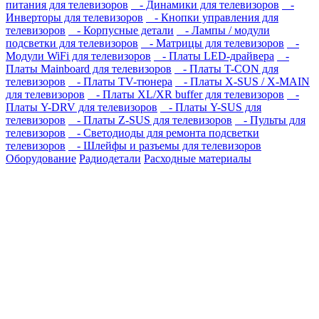
питания для телевизоров
- Динамики для телевизоров
-
Инверторы для телевизоров
- Кнопки управления для
телевизоров
- Корпусные детали
- Лампы / модули
подсветки для телевизоров
- Матрицы для телевизоров
-
Модули WiFi для телевизоров
- Платы LED-драйвера
-
Платы Mainboard для телевизоров
- Платы T-CON для
телевизоров
- Платы TV-тюнера
- Платы X-SUS / X-MAIN
для телевизоров
- Платы XL/XR buffer для телевизоров
-
Платы Y-DRV для телевизоров
- Платы Y-SUS для
телевизоров
- Платы Z-SUS для телевизоров
- Пульты для
телевизоров
- Светодиоды для ремонта подсветки
телевизоров
- Шлейфы и разъемы для телевизоров
Оборудование
Радиодетали
Расходные материалы