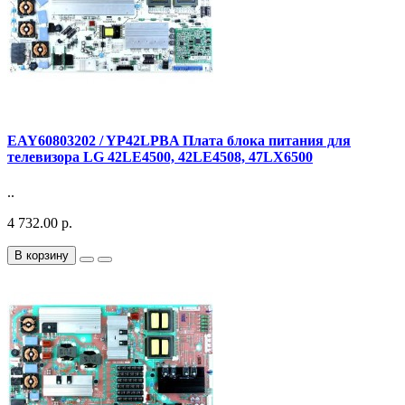
EAY60803202 / YP42LPBA Плата блока питания для
телевизора LG 42LE4500, 42LE4508, 47LX6500
..
4 732.00 р.
В корзину