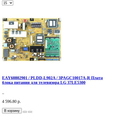
EAY60802901 / PLDD-L902A / 3PAGC10017A-R Плата
блока питания для телевизора LG 37LE5300
..
4 596.80 р.
В корзину