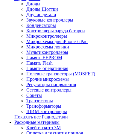
Диоды
Диоды Шоттки
Другие детали
Звуковые контроллеры
Конденсаторы
Контроллеры заряда батареи
Микроконтроллеры
Микросхемы для iPhone / iPad
Микросхемы логики
Мультиконтроллеры
Память EEPROM
Память Flash
Память оперативная
Полевые транзисторы (MOSFET)
Прочие микросхемы
Регуляторы напряжения
Сетевые контроллеры
Сокеты
Транзисторы
Трансформаторы
ШИМ-контроллеры
Показать все Радиодетали
Расходные материалы
Клей и скотч 3M
Оплетка для снятия припоя