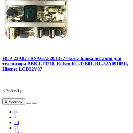
HLP-23A02 / RSAG7.820.1377 Плата блока питания для
телевизора BBK LT3218, Rolsen RL-32B01, RL-32A09105U,
Hisense LCD32V87
..
3 785.60 р.
В корзину
|<
<
20
21