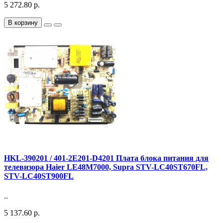
5 272.80 р.
В корзину
HKL-390201 / 401-2E201-D4201 Плата блока питания для
телевизора Haier LE48M7000, Supra STV-LC40ST670FL,
STV-LC40ST900FL
..
5 137.60 р.