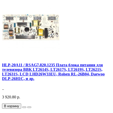
HLP-20A11 / RSAG7.820.1235 Плата блока питания для
телевизора BBK LT2614S, LT2617S, LT2619S, LT2621S,
LT2631S, LCD LHD26W33EU, Rolsen RL-26B04, Daewoo
DLP-26H1C, и др.
..
3 920.80 р.
В корзину