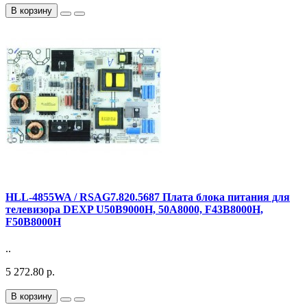
В корзину
HLL-4855WA / RSAG7.820.5687 Плата блока питания для
телевизора DEXP U50B9000H, 50A8000, F43B8000H,
F50B8000H
..
5 272.80 р.
В корзину