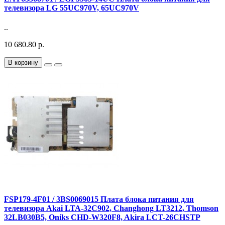
телевизора LG 55UC970V, 65UC970V
..
10 680.80 р.
В корзину
FSP179-4F01 / 3BS0069015 Плата блока питания для
телевизора Akai LTA-32C902, Changhong LT3212, Thomson
32LB030B5, Oniks CHD-W320F8, Akira LCT-26CHSTP