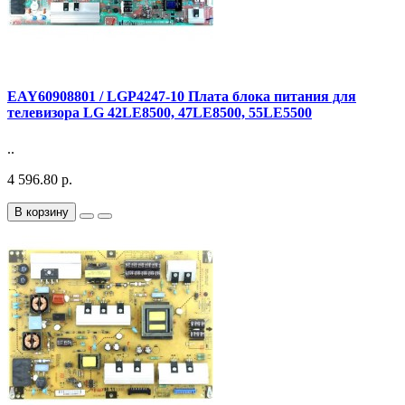
EAY60908801 / LGP4247-10 Плата блока питания для
телевизора LG 42LE8500, 47LE8500, 55LE5500
..
4 596.80 р.
В корзину