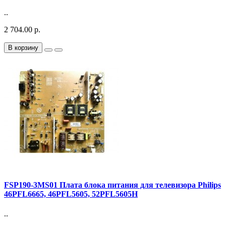
..
2 704.00 р.
В корзину
FSP190-3MS01 Плата блока питания для телевизора Philips
46PFL6665, 46PFL5605, 52PFL5605H
..