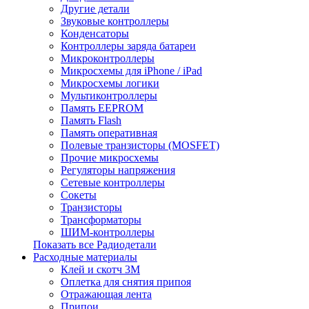
Другие детали
Звуковые контроллеры
Конденсаторы
Контроллеры заряда батареи
Микроконтроллеры
Микросхемы для iPhone / iPad
Микросхемы логики
Мультиконтроллеры
Память EEPROM
Память Flash
Память оперативная
Полевые транзисторы (MOSFET)
Прочие микросхемы
Регуляторы напряжения
Сетевые контроллеры
Сокеты
Транзисторы
Трансформаторы
ШИМ-контроллеры
Показать все Радиодетали
Расходные материалы
Клей и скотч 3M
Оплетка для снятия припоя
Отражающая лента
Припои