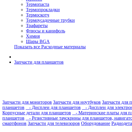
Термопаста
Термопрокладки
Термоскотч
Термоусадочные трубки
Трафареты
Флюсы и канифоль
Химия
Шары BGA
Показать все Расходные материалы
Запчасти для планшетов
Запчасти для мониторов
Запчасти для ноутбуков
Запчасти для 
планшетов
- Дисплеи для планшетов
- Дисплеи для электро
Корпусные детали для планшетов
- Материнские платы для п
планшетов
- Резистивные тачскрины для планшетов, навигато
смартфонов
Запчасти для телевизоров
Оборудование
Радиодет