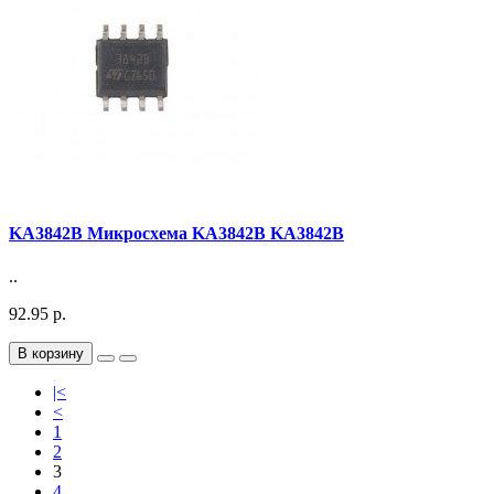
KA3842B Микросхема KA3842B KA3842B
..
92.95 р.
В корзину
|<
<
1
2
3
4