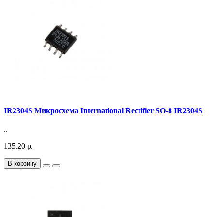
IR2304S Микросхема International Rectifier SO-8 IR2304S
..
135.20 р.
В корзину