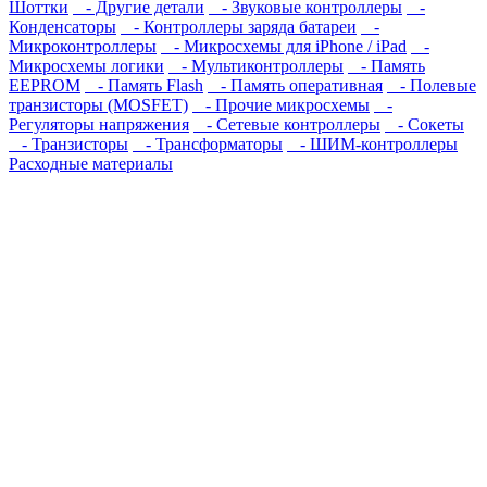
Шоттки
- Другие детали
- Звуковые контроллеры
-
Конденсаторы
- Контроллеры заряда батареи
-
Микроконтроллеры
- Микросхемы для iPhone / iPad
-
Микросхемы логики
- Мультиконтроллеры
- Память
EEPROM
- Память Flash
- Память оперативная
- Полевые
транзисторы (MOSFET)
- Прочие микросхемы
-
Регуляторы напряжения
- Сетевые контроллеры
- Сокеты
- Транзисторы
- Трансформаторы
- ШИМ-контроллеры
Расходные материалы