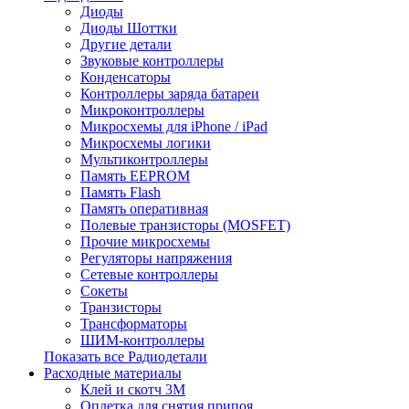
Диоды
Диоды Шоттки
Другие детали
Звуковые контроллеры
Конденсаторы
Контроллеры заряда батареи
Микроконтроллеры
Микросхемы для iPhone / iPad
Микросхемы логики
Мультиконтроллеры
Память EEPROM
Память Flash
Память оперативная
Полевые транзисторы (MOSFET)
Прочие микросхемы
Регуляторы напряжения
Сетевые контроллеры
Сокеты
Транзисторы
Трансформаторы
ШИМ-контроллеры
Показать все Радиодетали
Расходные материалы
Клей и скотч 3M
Оплетка для снятия припоя