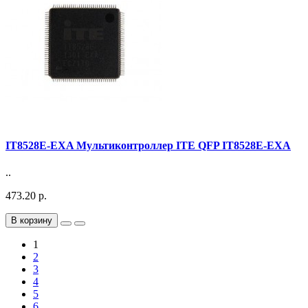
IT8528E-EXA Мультиконтроллер ITE QFP IT8528E-EXA
..
473.20 р.
В корзину
1
2
3
4
5
6