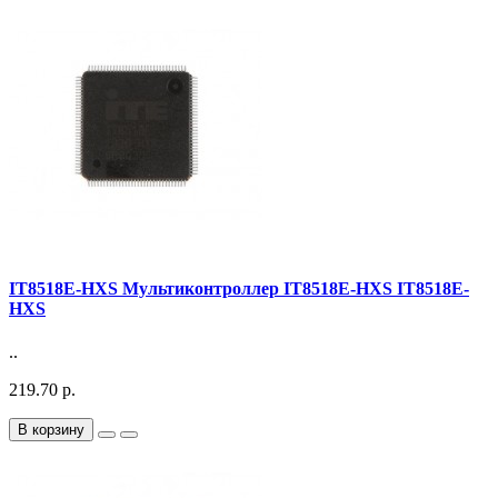
IT8518E-HXS Мультиконтроллер IT8518E-HXS IT8518E-
HXS
..
219.70 р.
В корзину