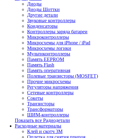
Диоды
Диоды Шоттки
Другие детали
Звуковые контроллеры
Конденсаторы
Контроллеры заряда батареи
Микроконтроллеры
Микросхемы для iPhone / iPad
Микросхемы логики
Мультиконтроллеры
Память EEPROM
Память Flash
Память оперативная
Полевые транзисторы (MOSFET)
Прочие микросхемы
Регуляторы напряжения
Сетевые контроллеры
Сокеты
Транзисторы
Трансформаторы
ШИМ-контроллеры
Показать все Радиодетали
Расходные материалы
Клей и скотч 3M
Оплетка для снятия припоя