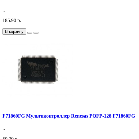
..
185.90 р.
В корзину
F71860FG Мультиконтроллер Renesas PQFP-128 F71860FG
..
50.70 р.