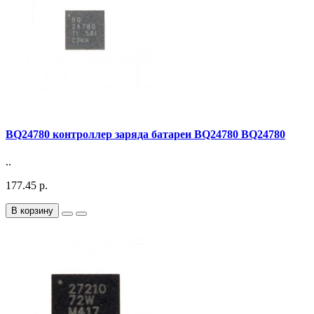
BQ24780 контроллер заряда батареи BQ24780 BQ24780
..
177.45 р.
В корзину