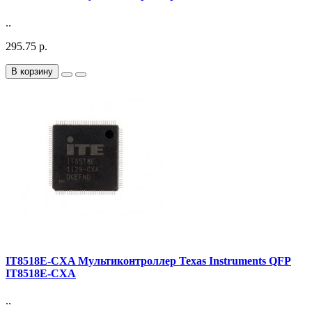
..
295.75 р.
В корзину
IT8518E-CXA Мультиконтроллер Texas Instruments QFP
IT8518E-CXA
..