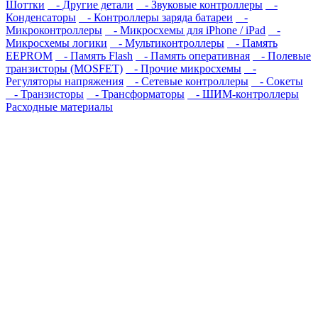
Шоттки
- Другие детали
- Звуковые контроллеры
-
Конденсаторы
- Контроллеры заряда батареи
-
Микроконтроллеры
- Микросхемы для iPhone / iPad
-
Микросхемы логики
- Мультиконтроллеры
- Память
EEPROM
- Память Flash
- Память оперативная
- Полевые
транзисторы (MOSFET)
- Прочие микросхемы
-
Регуляторы напряжения
- Сетевые контроллеры
- Сокеты
- Транзисторы
- Трансформаторы
- ШИМ-контроллеры
Расходные материалы