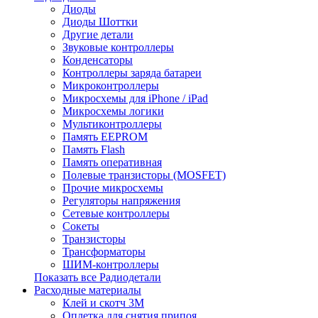
Диоды
Диоды Шоттки
Другие детали
Звуковые контроллеры
Конденсаторы
Контроллеры заряда батареи
Микроконтроллеры
Микросхемы для iPhone / iPad
Микросхемы логики
Мультиконтроллеры
Память EEPROM
Память Flash
Память оперативная
Полевые транзисторы (MOSFET)
Прочие микросхемы
Регуляторы напряжения
Сетевые контроллеры
Сокеты
Транзисторы
Трансформаторы
ШИМ-контроллеры
Показать все Радиодетали
Расходные материалы
Клей и скотч 3M
Оплетка для снятия припоя