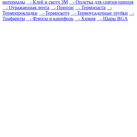
материалы
- Клей и скотч 3M
- Оплетка для снятия припоя
- Отражающая лента
- Припои
- Термопаста
-
Термопрокладки
- Термоскотч
- Термоусадочные трубки
-
Трафареты
- Флюсы и канифоль
- Химия
- Шары BGA