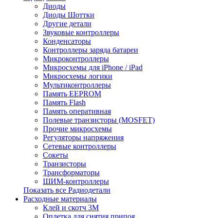
Диоды
Диоды Шоттки
Другие детали
Звуковые контроллеры
Конденсаторы
Контроллеры заряда батареи
Микроконтроллеры
Микросхемы для iPhone / iPad
Микросхемы логики
Мультиконтроллеры
Память EEPROM
Память Flash
Память оперативная
Полевые транзисторы (MOSFET)
Прочие микросхемы
Регуляторы напряжения
Сетевые контроллеры
Сокеты
Транзисторы
Трансформаторы
ШИМ-контроллеры
Показать все Радиодетали
Расходные материалы
Клей и скотч 3M
Оплетка для снятия припоя