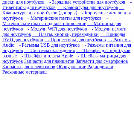
диски для ноутбуков
- Зарядные устройства для ноутбуков
-
Инверторы для ноутбуков
- Клавиатуры для ноутбуков
-
Клавиатуры для ноутбуков (доноры)
- Корпусные детали для
ноутбуков
- Материнские платы для ноутбуков
-
Материнские платы под восстановление
- Матрицы для
ноутбуков
- Модули WiFi для ноутбуков
- Модули памяти
для ноутбуков
- Платы, кнопки, переходники
- Приводы
DVD для ноутбуков
- Процессоры для ноутбуков
- Разъемы
Audio
- Разъемы USB для ноутбуков
- Разъемы питания для
ноутбуков
- Системы охлаждения
- Шлейфы для ноутбуков
разные
- Шлейфы и платы Apple
- Шлейфы матрицы для
ноутбуков
Запчасти для планшетов
Запчасти для смартфонов
Запчасти для телевизоров
Оборудование
Радиодетали
Расходные материалы