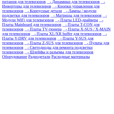
питания для телевизоров
- Динамики для телевизоров
-
Инверторы для телевизоров
- Кнопки управления для
телевизоров
- Корпусные детали
- Лампы / модули
подсветки для телевизоров
- Матрицы для телевизоров
-
Модули WiFi для телевизоров
- Платы LED-драйвера
-
Платы Mainboard для телевизоров
- Платы T-CON для
телевизоров
- Платы TV-тюнера
- Платы X-SUS / X-MAIN
для телевизоров
- Платы XL/XR buffer для телевизоров
-
Платы Y-DRV для телевизоров
- Платы Y-SUS для
телевизоров
- Платы Z-SUS для телевизоров
- Пульты для
телевизоров
- Светодиоды для ремонта подсветки
телевизоров
- Шлейфы и разъемы для телевизоров
Оборудование
Радиодетали
Расходные материалы