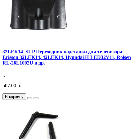
32LEK14_SUP Переходник подставки для телевизора
Erisson 32LEK14, 42LEK14, Hyundai H-LED32V11, Rolsen
RL-26L1002U и др.
..
507.00 р.
В корзину