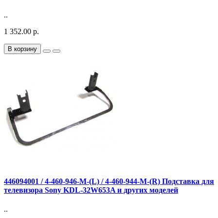
..
1 352.00 р.
В корзину
446094001 / 4-460-946-M-(L) / 4-460-944-M-(R) Подставка для
телевизора Sony KDL-32W653A и других моделей
..