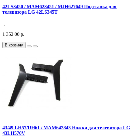
42LS3450 / MAM628451 / MJH627649 Подставка для
телевизора LG 42LS345T
..
1 352.00 р.
В корзину
43/49 LH57/UH61 / MAM642843 Ножки для телевизора LG
43LH570V