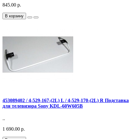
845.00 р.
В корзину
453089402 / 4-529-167-(2L) L / 4-529-170-(2L) R Подставка
для телевизора Sony KDL-60W605B
..
1 690.00 р.