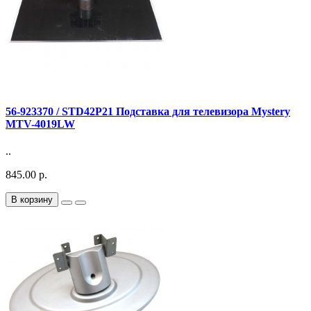
56-923370 / STD42P21 Подставка для телевизора Mystery
MTV-4019LW
..
845.00 р.
В корзину