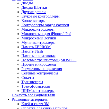
Диоды
Диоды Шоттки
Другие детали
Звуковые контроллеры
Конденсаторы
Контроллеры заряда батареи
Микроконтроллеры
Микросхемы для iPhone / iPad
Микросхемы логики
Мультиконтроллеры
Память EEPROM
Память Flash
Память оперативная
Полевые транзисторы (MOSFET)
Прочие микросхемы
Регуляторы напряжения
Сетевые контроллеры
Сокеты
Транзисторы
Трансформаторы
ШИМ-контроллеры
Показать все Радиодетали
Расходные материалы
Клей и скотч 3M
Оплетка для снятия припоя