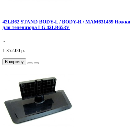
42LB62 STAND BODY-L / BODY-R / MAM631459 Ножки
для телевизора LG 42LB653V
..
1 352.00 р.
В корзину